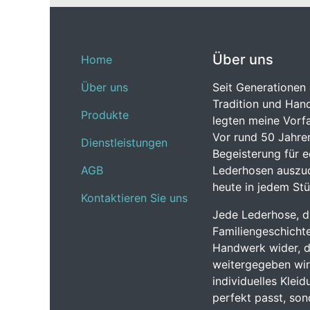
Über uns
Home
Über uns
Seit Generationen 
Tradition und Hand
Produkte
legten meine Vorfa
Vor rund 50 Jahre
Dienstleistungen
Begeisterung für 
AGB
Lederhosen auszud
heute in jedem Stü
Kontaktieren Sie uns
Jede Lederhose, di
Familiengeschichte
Handwerk wider, da
weitergegeben wird
individuelles Klei
perfekt passt, so