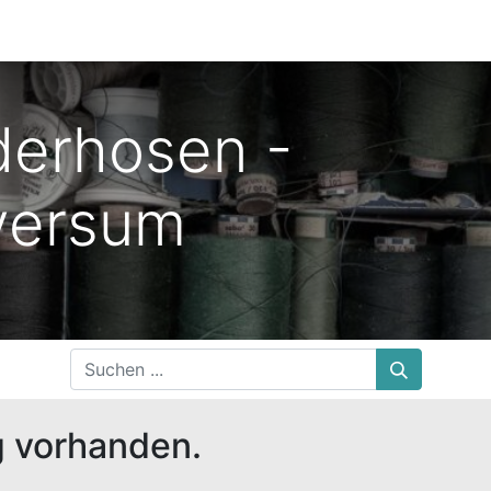
erhosen -
versum
g vorhanden.