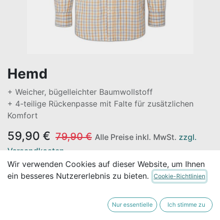
Hemd
+ Weicher, bügelleichter Baumwollstoff
+ 4-teilige Rückenpasse mit Falte für zusätzlichen
Komfort
59,90
€
79,90
€
Alle Preise inkl. MwSt.
zzgl.
Versandkosten
Wir verwenden Cookies auf dieser Website, um Ihnen
30-Tage-Bestpreisgarantie**:
59,90
€
ein besseres Nutzererlebnis zu bieten.
Cookie-Richtlinien
Nicht vorrätig
Nur essentielle
Ich stimme zu
Erhalten Sie eine Benachrichtigung, wenn wieder
vorrätig