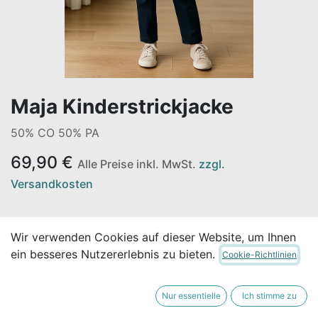
Maja Kinderstrickjacke
50% CO 50% PA
69,90
€
Alle Preise inkl. MwSt.
zzgl.
Versandkosten
Nicht vorrätig
Wir verwenden Cookies auf dieser Website, um Ihnen
Erhalten Sie eine Benachrichtigung, wenn wieder
ein besseres Nutzererlebnis zu bieten.
Cookie-Richtlinien
vorrätig
Nur essentielle
Ich stimme zu
Für später speichern