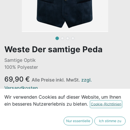
Weste Der samtige Peda
Samtige Optik
100% Polyester
69,90
€
Alle Preise inkl. MwSt.
zzgl.
Versandkosten
Wir verwenden Cookies auf dieser Website, um Ihnen
ein besseres Nutzererlebnis zu bieten.
Cookie-Richtlinien
GRÖSSE
Nur essentielle
Ich stimme zu